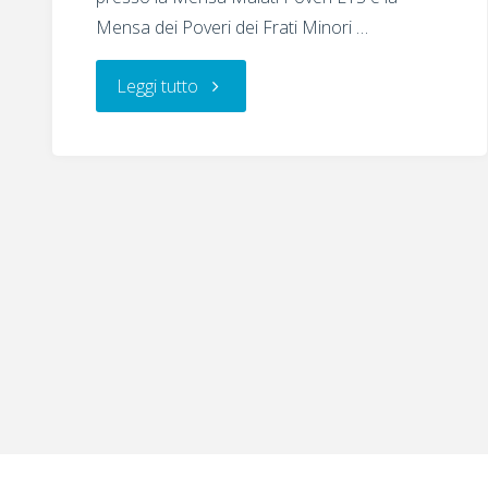
Mensa dei Poveri dei Frati Minori …
"Iniziativa
Leggi tutto
“Un
Piatto
un
Sorriso”"