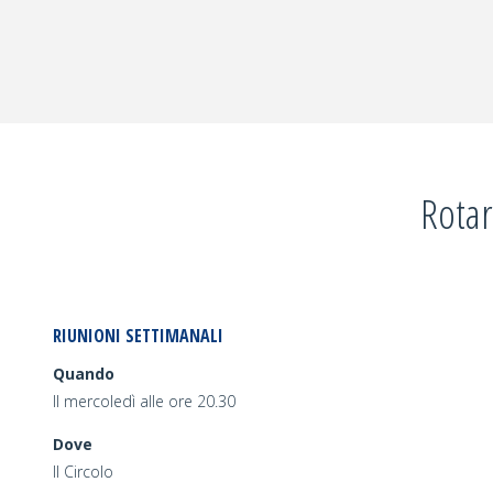
COS’È
IL
ROTARY?"
Rotar
RIUNIONI SETTIMANALI
Quando
Il mercoledì alle ore 20.30
Dove
Il Circolo