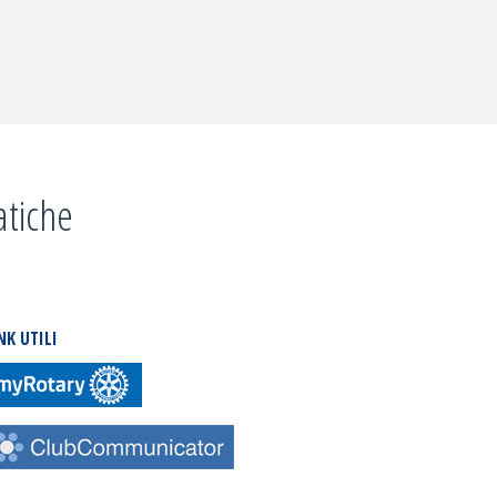
ROTARY
CLUB
TORINO
NEXT"
atiche
NK UTILI