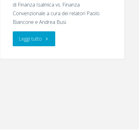
di Finanza Isalmica vs. Finanza
Convenzionale a cura dei relatori Paolo
Biancone e Andrea Busi.
"Finanza
Leggi tutto
Islamica
vs.
Finanza
Convenzionale"