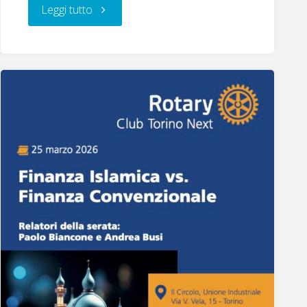
"Mission
Leggi tutto
Bambini
ETS"